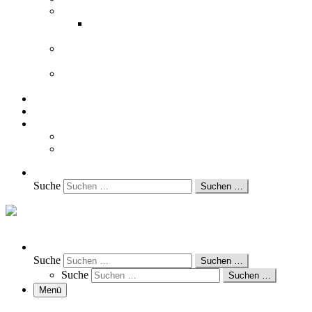
Schützenverein Bersenbrück 1850 e.V.
Schützenverein Bersenbrück 1850 eV. –
Bersenbrueck.org Termine
Schützenverein „Drei Burskupper“ Priggenhagen –
Woltrup-Wehbergen – Bokel e.V.
Schützenbund Talge- Langen e..V. 1889 – 125 Jahre –
2014
Kurzübersicht – Termine und Nachrichten
Alle Veranstaltungen
Impressum
Datenschutzerklärung
Haftungsausschluss (Disclaimer)
Search
Suche
Suchen …
Bersenbrueck.org
Search
Suche
Suchen …
Suche
Suchen …
Menü