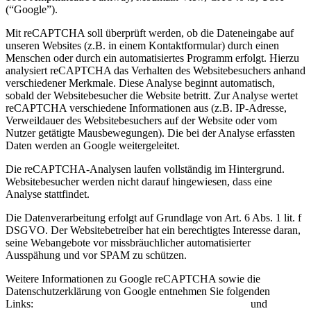
(“Google”).
Mit reCAPTCHA soll überprüft werden, ob die Dateneingabe auf
unseren Websites (z.B. in einem Kontaktformular) durch einen
Menschen oder durch ein automatisiertes Programm erfolgt. Hierzu
analysiert reCAPTCHA das Verhalten des Websitebesuchers anhand
verschiedener Merkmale. Diese Analyse beginnt automatisch,
sobald der Websitebesucher die Website betritt. Zur Analyse wertet
reCAPTCHA verschiedene Informationen aus (z.B. IP-Adresse,
Verweildauer des Websitebesuchers auf der Website oder vom
Nutzer getätigte Mausbewegungen). Die bei der Analyse erfassten
Daten werden an Google weitergeleitet.
Die reCAPTCHA-Analysen laufen vollständig im Hintergrund.
Websitebesucher werden nicht darauf hingewiesen, dass eine
Analyse stattfindet.
Die Datenverarbeitung erfolgt auf Grundlage von Art. 6 Abs. 1 lit. f
DSGVO. Der Websitebetreiber hat ein berechtigtes Interesse daran,
seine Webangebote vor missbräuchlicher automatisierter
Ausspähung und vor SPAM zu schützen.
Weitere Informationen zu Google reCAPTCHA sowie die
Datenschutzerklärung von Google entnehmen Sie folgenden
Links:
https://www.google.com/intl/de/policies/privacy/
und
https://