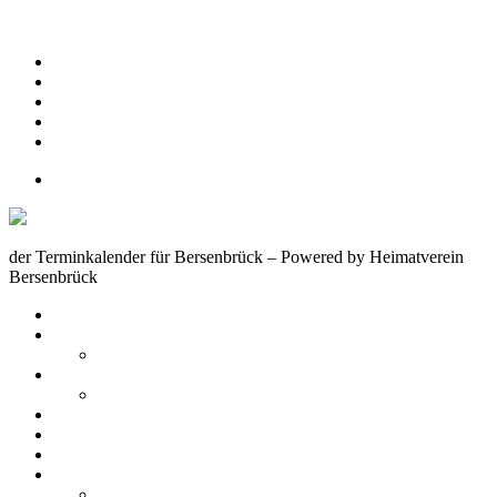
Zum Inhalt springen
Nachrichten aus der Region Bersenbrück
Nachrichten – Regionalsport Bersenbrück/Osnabrück
Nachrichten – aus der Wirtschaft
Nachrichten – aus der Politik
Nachrichten – aus der Welt des Sportes
Bersenbrueck.org
der Terminkalender für Bersenbrück – Powered by Heimatverein
Bersenbrück
Bersenbrücker Termine
Stadttreff – Termine
Boule Treff des Bürgertreffs Bersenbrück
Kolpingfamilie Bersenbrück – Homepage Termine
Kolpingfamilie Bersenbrück
Termine Heimatverein Bersenbrück von HVB Homepage
PROFahrrad Bersenbrück
TUS Bersenbrück e.V.
Schützenvereine
Schützenverein ASIWA –