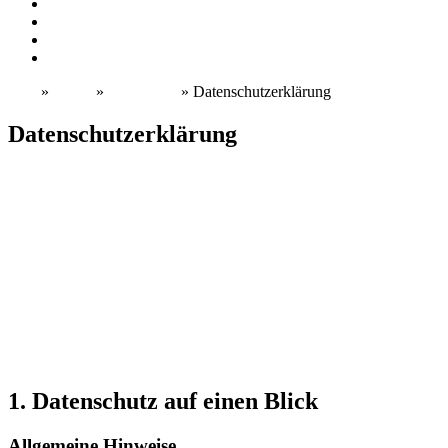
Nachrichten aus der Region Bersenbrück
Nachrichten aus der Politik
Nachtrichten aus dem Sport
Nachrichten aus der Wirtschaft
Start
»
Home
»
Impressum
»
Datenschutzerklärung
Datenschutzerklärung
1. Datenschutz auf einen Blick
Allgemeine Hinweise