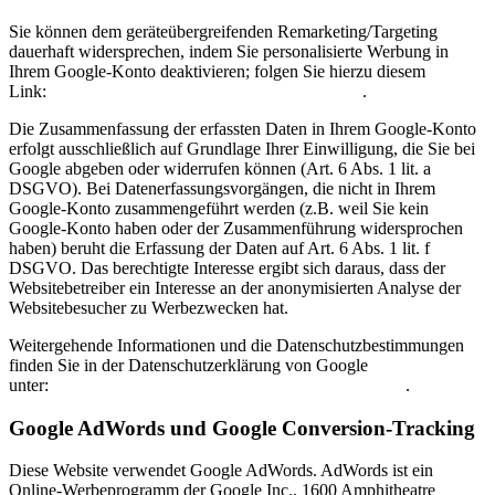
Sie können dem geräteübergreifenden Remarketing/Targeting
dauerhaft widersprechen, indem Sie personalisierte Werbung in
Ihrem Google-Konto deaktivieren; folgen Sie hierzu diesem
Link:
https://www.google.com/settings/ads/onweb/
.
Die Zusammenfassung der erfassten Daten in Ihrem Google-Konto
erfolgt ausschließlich auf Grundlage Ihrer Einwilligung, die Sie bei
Google abgeben oder widerrufen können (Art. 6 Abs. 1 lit. a
DSGVO). Bei Datenerfassungsvorgängen, die nicht in Ihrem
Google-Konto zusammengeführt werden (z.B. weil Sie kein
Google-Konto haben oder der Zusammenführung widersprochen
haben) beruht die Erfassung der Daten auf Art. 6 Abs. 1 lit. f
DSGVO. Das berechtigte Interesse ergibt sich daraus, dass der
Websitebetreiber ein Interesse an der anonymisierten Analyse der
Websitebesucher zu Werbezwecken hat.
Weitergehende Informationen und die Datenschutzbestimmungen
finden Sie in der Datenschutzerklärung von Google
unter:
https://www.google.com/policies/technologies/ads/
.
Google AdWords und Google Conversion-Tracking
Diese Website verwendet Google AdWords. AdWords ist ein
Online-Werbeprogramm der Google Inc., 1600 Amphitheatre